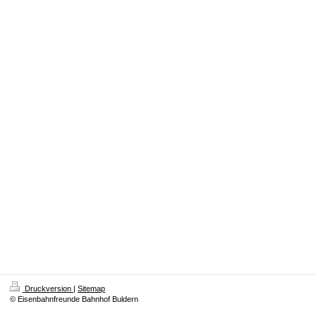
Druckversion
|
Sitemap
© Eisenbahnfreunde Bahnhof Buldern