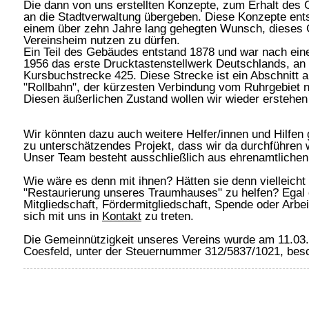
Die dann von uns erstellten Konzepte, zum Erhalt de
an die Stadtverwaltung übergeben. Diese Konzepte ent
einem über zehn Jahre lang gehegten Wunsch, dieses 
Vereinsheim nutzen zu dürfen.
Ein Teil des Gebäudes entstand 1878 und war nach ei
1956 das erste Drucktastenstellwerk Deutschlands, an 
Kursbuchstrecke 425. Diese Strecke ist ein Abschnitt a
"Rollbahn", der kürzesten Verbindung vom Ruhrgebiet
Diesen äußerlichen Zustand wollen wir wieder erstehen
Wir könnten dazu auch weitere Helfer/innen und Hilfen 
zu unterschätzendes Projekt, dass wir da durchführen
Unser Team besteht ausschließlich aus ehrenamtlichen 
Wie wäre es denn mit ihnen? Hätten sie denn vielleicht
"Restaurierung unseres Traumhauses" zu helfen? Egal 
Mitgliedschaft, Fördermitgliedschaft, Spende oder Arbei
sich mit uns in
Kontakt
zu treten.
Die Gemeinnützigkeit unseres Vereins wurde am 11.03
Coesfeld, unter der Steuernummer 312/5837/1021, besc