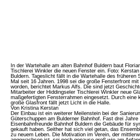
In der Wartehalle am alten Bahnhof Buldern baut Floria
Tischlerei Winkler die neuen Fenster ein.
Foto: Kerstan
Buldern. Tageslicht fällt in die Wartehalle des früheren
Mal seit 16 Jahren. 1998 sei die große Fensterfront mi
worden, berichtet Markus Alfs. Die sind jetzt Geschich
Mitarbeiter der Hiddingseler Tischlerei Winkler neue Gl
maßgefertigten Fensterrahmen eingesetzt. Durch eine
große Glasfront fällt jetzt Licht in die Halle.
Von Kristina Kerstan
Der Einbau ist ein weiterer Meilenstein bei der Sanieru
Güterschuppen am Bulderner Bahnhof. Fast drei Jahre i
Eisenbahnfreunde Bahnhof Buldern die Gebäude für sy
gekauft haben. Seither hat sich viel getan, das Ensem
zu neuem Leben. Die Motivation im Verein, der mittlerwe
angewachsen ist, sei noch genauso groß wie am Anfang,