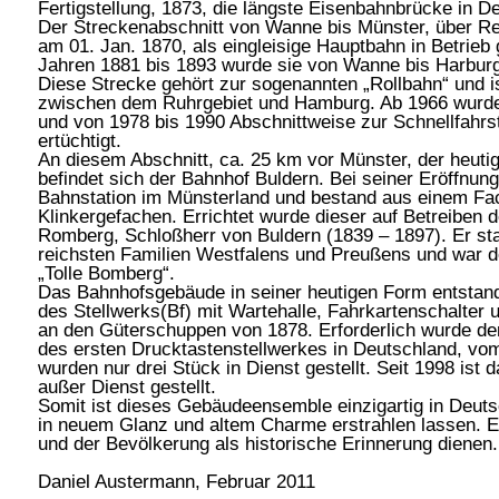
Fertigstellung, 1873, die längste Eisenbahnbrücke in D
Der Streckenabschnitt von Wanne bis Münster, über Re
am 01. Jan. 1870, als eingleisige Hauptbahn in Betrie
Jahren 1881 bis 1893 wurde sie von Wanne bis Harburg
Diese Strecke gehört zur sogenannten „Rollbahn“ und i
zwischen dem Ruhrgebiet und Hamburg. Ab 1966 wurde di
und von 1978 bis 1990 Abschnittweise zur Schnellfahrs
ertüchtigt.
An diesem Abschnitt, ca. 25 km vor Münster, der heut
befindet sich der Bahnhof Buldern. Bei seiner Eröffnung
Bahnstation im Münsterland und bestand aus einem F
Klinkergefachen. Errichtet wurde dieser auf Betreiben 
Romberg, Schloßherr von Buldern (1839 – 1897). Er st
reichsten Familien Westfalens und Preußens und war 
„Tolle Bomberg“.
Das Bahnhofsgebäude in seiner heutigen Form entstan
des Stellwerks(Bf) mit Wartehalle, Fahrkartenschalter
an den Güterschuppen von 1878. Erforderlich wurde de
des ersten Drucktastenstellwerkes in Deutschland, vo
wurden nur drei Stück in Dienst gestellt. Seit 1998 ist
außer Dienst gestellt.
Somit ist dieses Gebäudeensemble einzigartig in Deuts
in neuem Glanz und altem Charme erstrahlen lassen. E
und der Bevölkerung als historische Erinnerung dienen.
Daniel Austermann, Februar 2011