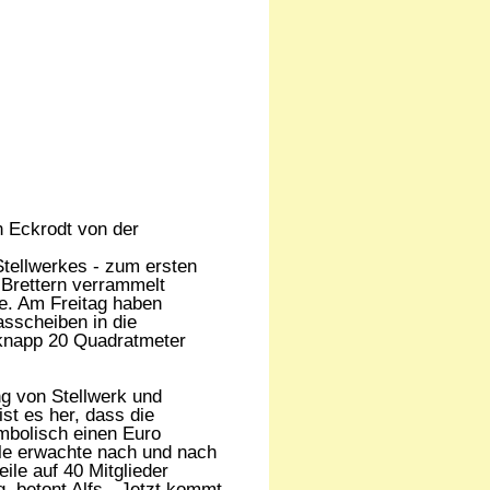
n Eckrodt von der
 Stellwerkes - zum ersten
t Brettern verrammelt
te. Am Freitag haben
asscheiben in die
 knapp 20 Quadratmeter
ng von Stellwerk und
st es her, dass die
mbolisch einen Euro
ble erwachte nach und nach
ile auf 40 Mitglieder
 betont Alfs. „Jetzt kommt