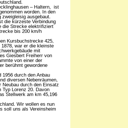
eutschland.
cklinghausen – Haltern, ist
b genommen worden. In den
 zweigleisig ausgebaut.
st die kürzeste Verbindung
e Strecke elektrifiziert
trecke bis 200 km/h
igen Kursbuchstrecke 425,
 1878, war er die kleinste
achwerkgebäude mit
des Giesbert Freiherr von
ammte von einer der
der berühmt gewordene
d 1956 durch den Anbau
 und diversen Nebenräumen,
r Neubau durch den Einsatz
m Typ Lorenz 20. Davon
 das Stellwerk am km 45,196
chland. Wir wollen es nun
s soll uns als Vereinsheim